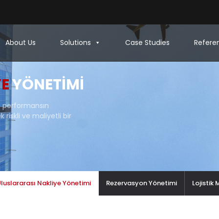
About Us
Solutions
Case Studies
Refere
YE
YÖNETIMI
 ve performansın
iskli ve maliyetli bir
luslararası Nakliye Yönetimi
Rezervasyon Yönetimi
Lojistik