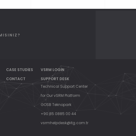
MISINIZ?
CASE STUDIES
VSRM LOGIN
CONTACT
SUPPORT DESK
Technical Support Center
for Our vSRM Platform
GOSB Teknopark
+90 85 0885 00 44
vsrmhelpdesk@itg.com.tr