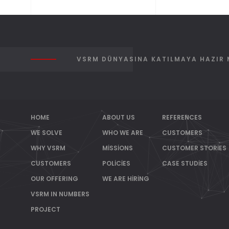
VSRM DÜNYASINA KATILMAYA HAZIR 
HOME
ABOUT US
REFERENCES
WE SOLVE
WHO WE ARE
CUSTOMERS
WHY VSRM
MISSIONS
CUSTOMER STORIES
CUSTOMERS
POLICIES
CASE STUDIES
OUR OFFERING
WE ARE HIRING
VSRM IN NUMBERS
PROJECT