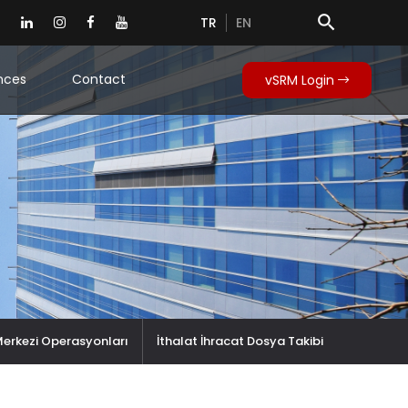
search
TR
EN
nces
Contact
vSRM Login
 Merkezi Operasyonları
İthalat İhracat Dosya Takibi