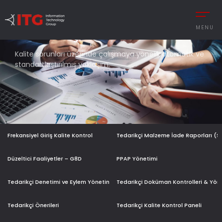
MENU
TEDARIKÇI
KALITE YÖNETIMI
Kalite sorunları üzerinde çalışmaya yönelik otomatik ve
standartlaştırılmış yaklaşım.
REMENT
AUTOMOTIVE
CESS MANAGEMENT
MANUFACTURING
UTIONS
DEFENCE & AVIAT
Frekansiyel Giriş Kalite Kontrol
Tedarikçi Malzeme İade Raporları (
 MANAGEMENT
RETAIL
Y MANAGEMENT
RETAIL – TEXTILE
Düzeltici Faaliyetler – G8D
PPAP Yönetimi
MANCE MANAGEMENT
SERVICE
Tedarikçi Denetimi ve Eylem Yönetimi
Tedarikçi Doküman Kontrolleri & Yön
Tedarikçi Önerileri
Tedarikçi Kalite Kontrol Paneli
 INTEGRATIONS
İNGILIZCE