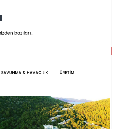
I
zden bazıları...
SAVUNMA & HAVACILIK
ÜRETIM