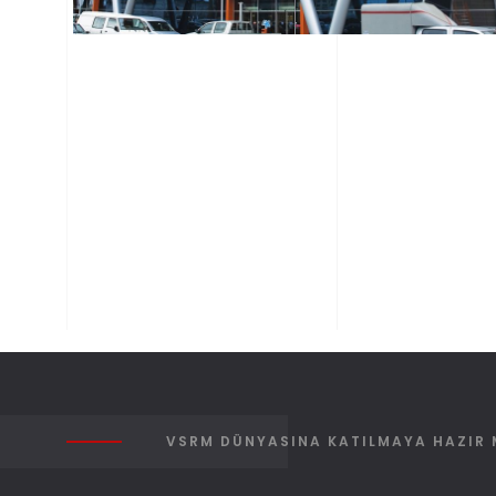
OTOKAR
Otomotiv
Üretim
VSRM DÜNYASINA KATILMAYA HAZIR 