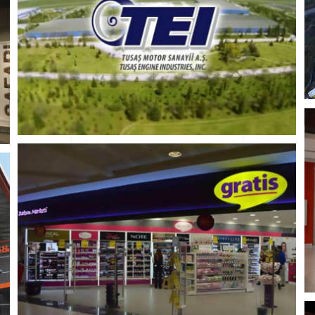
TIRSAN
Otomotiv
Savunma & Havacılık
Üretim
MEDIA MARKT
Perakende