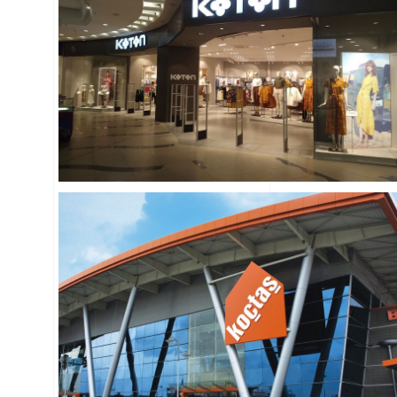
TEI
Savunma & Havacılık
Üretim
GRATIS
Perakende