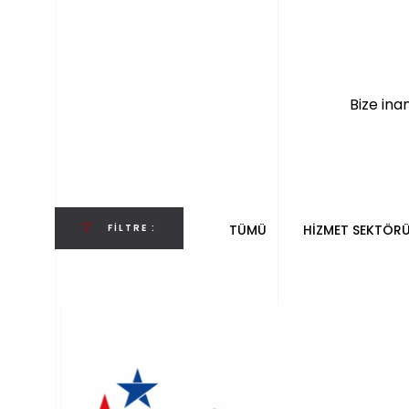
Bize ina
FILTRE :
TÜMÜ
HIZMET SEKTÖR