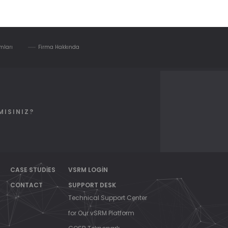
mları
Firma Hakkında
MISINIZ?
CASE STUDIES
VSRM LOGIN
CONTACT
SUPPORT DESK
Technical Support Center
for Our vSRM Platform