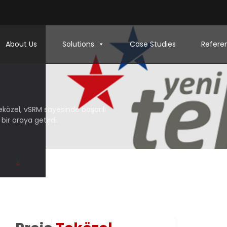
About Us
Solutions
Case Studies
Refere
eközel, vSRM sayesinde başarılı
ir araya getirdi.
M