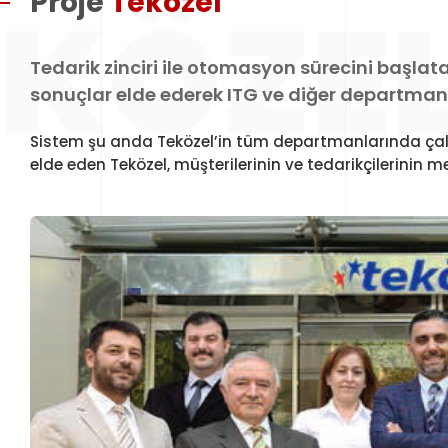
EKÖZE
Proje
Teközel
Tedarik zinciri ile otomasyon sürecini başlat
sonuçlar elde ederek ITG ve diğer departmanla
Sistem şu anda Teközel’in tüm departmanlarında çalış
elde eden Teközel, müşterilerinin ve tedarikçilerinin