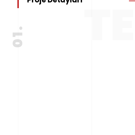
T
01.