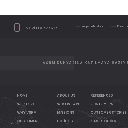
Proje Detayları
Kazanı
AŞAĞIYA KAYDIR
VSRM DÜNYASINA KATILMAYA HAZIR 
HOME
ABOUT US
REFERENCES
WE SOLVE
WHO WE ARE
CUSTOMERS
WHY VSRM
MISSIONS
CUSTOMER STORIES
CUSTOMERS
POLICIES
CASE STUDIES