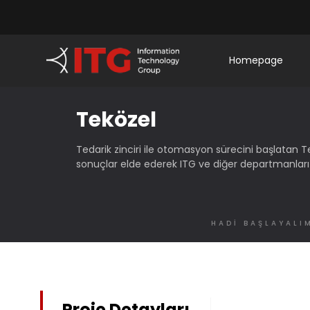
Homepage
Teközel
Tedarik zinciri ile otomasyon sürecini başlatan T
sonuçlar elde ederek ITG ve diğer departmanları b
HADİ BAŞLAYALI
Proje Detayları