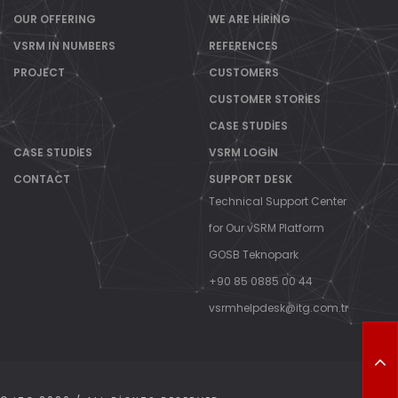
OUR OFFERING
WE ARE HIRING
VSRM IN NUMBERS
REFERENCES
PROJECT
CUSTOMERS
CUSTOMER STORIES
CASE STUDIES
CASE STUDIES
VSRM LOGIN
CONTACT
SUPPORT DESK
Technical Support Center
for Our vSRM Platform
GOSB Teknopark
+90 85 0885 00 44
vsrmhelpdesk@itg.com.tr
T
O
P