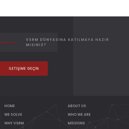
VSRM DÜNYASINA KATILMAYA HAZIR
MISINIZ?
İLETIŞIME GEÇIN
HOME
ABOUT US
WE SOLVE
WHO WE ARE
WHY VSRM
MISSIONS