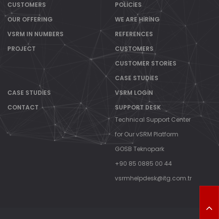
CUSTOMERS
POLICIES
OUR OFFERING
WE ARE HIRING
VSRM IN NUMBERS
REFERENCES
PROJECT
CUSTOMERS
CUSTOMER STORIES
CASE STUDIES
CASE STUDIES
VSRM LOGIN
CONTACT
SUPPORT DESK
Technical Support Center
for Our vSRM Platform
GOSB Teknopark
+90 85 0885 00 44
vsrmhelpdesk@itg.com.tr
T
O
P