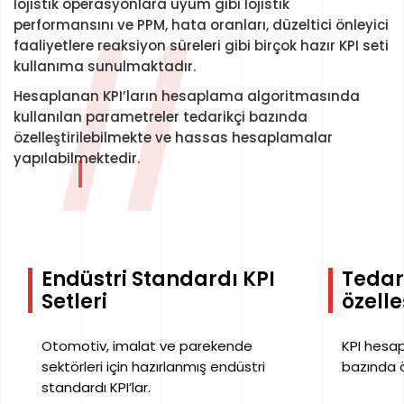
lojistik operasyonlara uyum gibi lojistik
performansını ve PPM, hata oranları, düzeltici önleyici
//
faaliyetlere reaksiyon süreleri gibi birçok hazır KPI seti
kullanıma sunulmaktadır.
Hesaplanan KPI’ların hesaplama algoritmasında
kullanılan parametreler tedarikçi bazında
özelleştirilebilmekte ve hassas hesaplamalar
yapılabilmektedir.
Endüstri Standardı KPI
Tedar
Setleri
özell
Otomotiv, imalat ve parekende
KPI hesa
sektörleri için hazırlanmış endüstri
bazında ö
standardı KPI’lar.