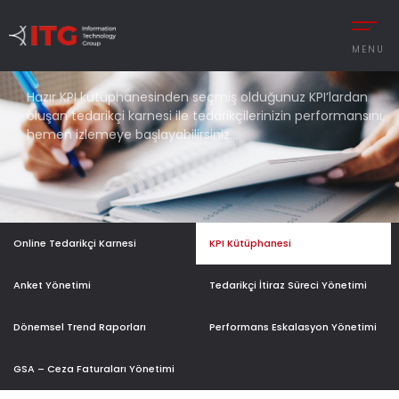
MENU
KPI
KÜTÜPHANESI
Hazır KPI kütüphanesinden seçmiş olduğunuz KPI’lardan
oluşan tedarikçi karnesi ile tedarikçilerinizin performansını
hemen izlemeye başlayabilirsiniz…
REMENT
AUTOMOTIVE
CESS MANAGEMENT
MANUFACTURING
UTIONS
DEFENCE & AVIAT
Online Tedarikçi Karnesi
KPI Kütüphanesi
 MANAGEMENT
RETAIL
Y MANAGEMENT
RETAIL – TEXTILE
Anket Yönetimi
Tedarikçi İtiraz Süreci Yönetimi
MANCE MANAGEMENT
SERVICE
Dönemsel Trend Raporları
Performans Eskalasyon Yönetimi
GSA – Ceza Faturaları Yönetimi
 INTEGRATIONS
İNGILIZCE