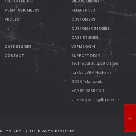
OUR OFFERING
WE ARE HIRING
VSRM IN NUMBERS
REFERENCES
PROJECT
CUSTOMERS
CUSTOMER STORIES
CASE STUDIES
CASE STUDIES
VSRM LOGIN
CONTACT
SUPPORT DESK
Technical Support Center
for Our vSRM Platform
GOSB Teknopark
+90 85 0885 00 44
vsrmhelpdesk@itg.com.tr
T
O
P
© ITG 2020 / ALL RIGHTS RESERVED.