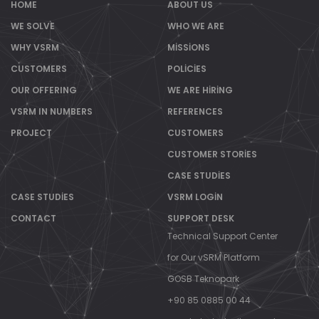
HOME
ABOUT US
WE SOLVE
WHO WE ARE
WHY VSRM
MISSIONS
CUSTOMERS
POLICIES
OUR OFFERING
WE ARE HIRING
VSRM IN NUMBERS
REFERENCES
PROJECT
CUSTOMERS
CUSTOMER STORIES
CASE STUDIES
CASE STUDIES
VSRM LOGIN
CONTACT
SUPPORT DESK
Technical Support Center
for Our vSRM Platform
GOSB Teknopark
+90 85 0885 00 44