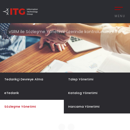
MENU
SÖZLEŞME
YÖNETIMI
vSRM ile Sözleşme Yönetimi üzerinde kontrolünüzü elinize
alın.
REMENT
AUTOMOTIVE
CESS MANAGEMENT
MANUFACTURING
UTIONS
DEFENCE & AVIAT
Tedarikçi Devreye Alma
Talep Yönetimi
 MANAGEMENT
RETAIL
Y MANAGEMENT
RETAIL – TEXTILE
eTedarik
Katalog Yönetimi
MANCE MANAGEMENT
SERVICE
Sözleşme Yönetimi
Harcama Yönetimi
 INTEGRATIONS
İNGILIZCE