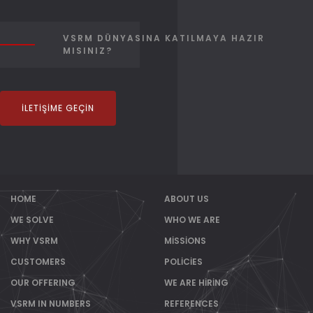
VSRM DÜNYASINA KATILMAYA HAZIR
MISINIZ?
İLETIŞIME GEÇIN
HOME
ABOUT US
WE SOLVE
WHO WE ARE
WHY VSRM
MISSIONS
CUSTOMERS
POLICIES
OUR OFFERING
WE ARE HIRING
VSRM IN NUMBERS
REFERENCES