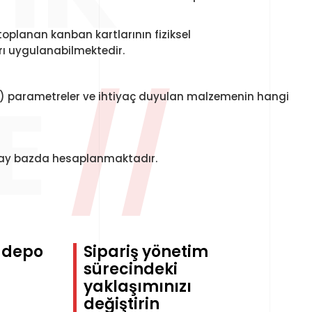
toplanan kanban kartlarının fiziksel
rı uygulanabilmektedir.
E
//
lir) parametreler ve ihtiyaç duyulan malzemenin hangi
etay bazda hesaplanmaktadır.
e depo
Sipariş yönetim
sürecindeki
yaklaşımınızı
değiştirin