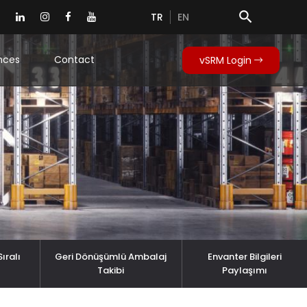
search
TR
EN
nces
Contact
vSRM Login
ıralı
Geri Dönüşümlü Ambalaj
Envanter Bilgileri
Takibi
Paylaşımı