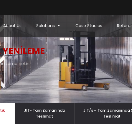
About Us
Solutions
Case Studies
Refere
 YENILEME
e malzeme çekin!
tik
JIT- Tam Zamanında
JIT/s – Tam Zamanında S
Teslimat
Teslimat