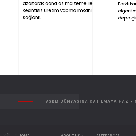
azaltarak daha az malzeme ile
Farklı k
kesintisiz üretim yapma imkanı
algoritma
sağlanır.
depo gir
VSRM DÜNYASINA KATILMAYA HAZIR 
HOME
ABOUT US
REFERENCES