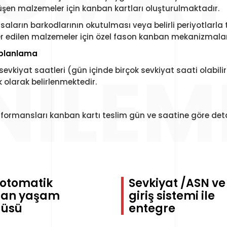
düşen malzemeler için kanban kartları oluşturulmaktadır.
ların barkodlarının okutulması veya belirli periyotlarla 
er edilen malzemeler için özel fason kanban mekanizmala
 planlama
NILEM
sevkiyat saatleri (gün içinde birçok sevkiyat saati olabi
 olarak belirlenmektedir.
rformansları kanban kartı teslim gün ve saatine göre d
otomatik
Sevkiyat /ASN v
an yaşam
giriş sistemi ile
üsü
entegre