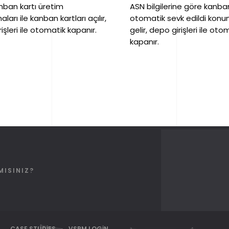
anban kartı üretim
ASN bilgilerine göre kanban
ları ile kanban kartları açılır,
otomatik sevk edildi kon
işleri ile otomatik kapanır.
gelir, depo girişleri ile oto
kapanır.
MISINIZ?
CASE STUDIES
VSRM LOGIN