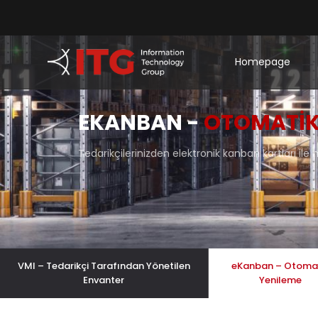
Homepage
EKANBAN -
OTOMATIK
Tedarikçilerinizden elektronik kanban kartları il
VMI – Tedarikçi Tarafından Yönetilen
eKanban – Otoma
Envanter
Yenileme