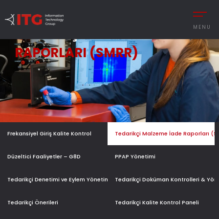
MENU
TEDARIKÇI MALZEME
İADE
RAPORLARI (SMRR)
REMENT
AUTOMOTIVE
CESS MANAGEMENT
MANUFACTURING
UTIONS
DEFENCE & AVIAT
Frekansiyel Giriş Kalite Kontrol
Tedarikçi Malzeme İade Raporları (
 MANAGEMENT
RETAIL
Y MANAGEMENT
RETAIL – TEXTILE
Düzeltici Faaliyetler – G8D
PPAP Yönetimi
MANCE MANAGEMENT
SERVICE
Tedarikçi Denetimi ve Eylem Yönetimi
Tedarikçi Doküman Kontrolleri & Yön
Tedarikçi Önerileri
Tedarikçi Kalite Kontrol Paneli
 INTEGRATIONS
İNGILIZCE