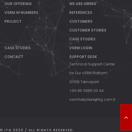
//
OUR OFFERING
WE ARE HIRING
VSRM IN NUMBERS
REFERENCES
PROJECT
CUSTOMERS
CUSTOMER STORIES
CASE STUDIES
CASE STUDIES
VSRM LOGIN
CONTACT
SUPPORT DESK
Technical Support Center
for Our vSRM Platform
GOSB Teknopark
+90 85 0885 00 44
vsrmhelpdesk@itg.com.tr
T
O
P
© ITG 2020 / ALL RIGHTS RESERVED.