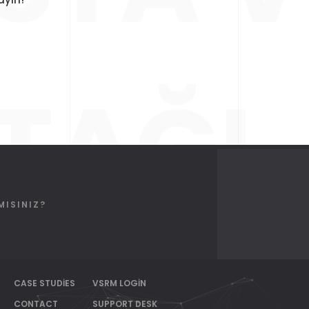
TAĞI
MISINIZ?
CASE STUDIES
VSRM LOGIN
CONTACT
SUPPORT DESK