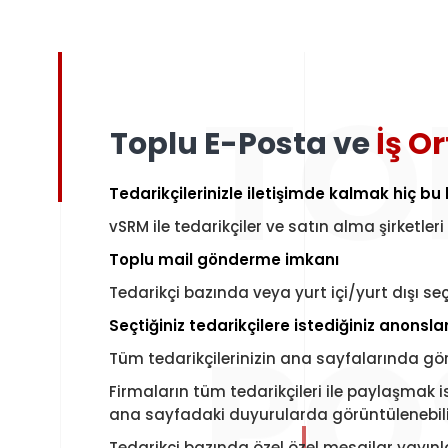
TO
Toplu E-Posta ve
İş O
Tedarikçilerinizle iletişimde kalmak hiç b
vSRM ile tedarikçiler ve satın alma şirketleri 
Toplu mail gönderme imkanı
Tedarikçi bazında veya yurt içi/yurt dışı se
PO
Seçtiğiniz tedarikçilere istediğiniz anonsl
Tüm tedarikçilerinizin ana sayfalarında gö
Firmaların tüm tedarikçileri ile paylaşmak i
ana sayfadaki duyurularda görüntülenebili
Tedarikçi bazında özel özel mesajlar yayınl