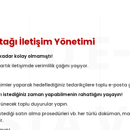
PLU E
rtağı İletişim Yönetimi
u kadar kolay olmamıştı!
artık iletişimde verimlilik çağını yaşıyor.
çimler yaparak hedeflediğiniz tedarikçilere toplu e-posta 
STA VE
arı istediğiniz zaman yapabilmenin rahatlığını yaşayın!
rünecek toplu duyurular yapın.
stediği satın alma prosedürleri vb. her türlü doküman, mal
r.
ayın!