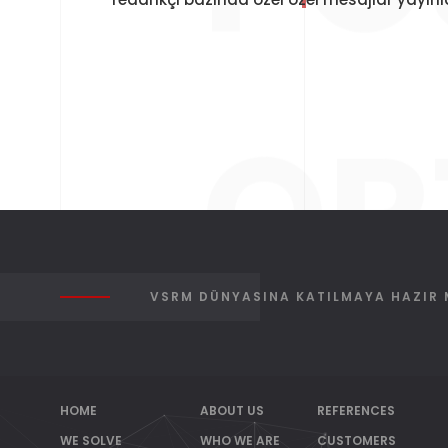
OR
VSRM DÜNYASINA KATILMAYA HAZIR 
HOME
ABOUT US
REFERENCES
WE SOLVE
WHO WE ARE
CUSTOMERS