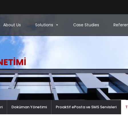
About Us
Solutions
Case Studies
Refere
NETIMI
ri
Doküman Yönetimi
Proaktif ePosta ve SMS Servisleri
T