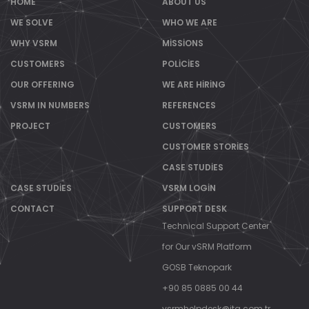
//
HOME
ABOUT US
WE SOLVE
WHO WE ARE
WHY VSRM
MISSIONS
CUSTOMERS
POLICIES
OUR OFFERING
WE ARE HIRING
VSRM IN NUMBERS
REFERENCES
PROJECT
CUSTOMERS
CUSTOMER STORIES
CASE STUDIES
CASE STUDIES
VSRM LOGIN
CONTACT
SUPPORT DESK
Technical Support Center
for Our vSRM Platform
GOSB Teknopark
+90 85 0885 00 44
vsrmhelpdesk@itg.com.tr