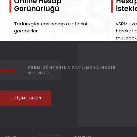
HES
Online Hesap
Hesa
Görünürlüğü
İstekl
Tedarikçiler cari hesap özetlerini
vSRM üze
görebilirler.
hareketle
mutabakat
HARE
VSRM DÜNYASINA KATILMAYA HAZIR
MISINIZ?
İLETIŞIME GEÇIN