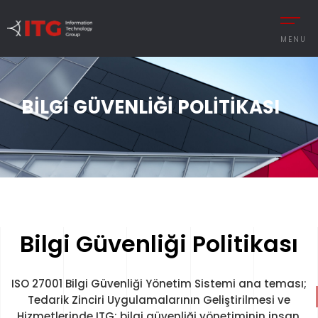
MENU
BILGI GÜVENLIĞI POLITIKASI
REMENT
AUTOMOTIVE
CESS MANAGEMENT
MANUFACTURING
UTIONS
DEFENCE & AVIAT
 MANAGEMENT
RETAIL
Y MANAGEMENT
RETAIL – TEXTILE
Bilgi Güvenliği Politikası
MANCE MANAGEMENT
SERVICE
ISO 27001 Bilgi Güvenliği Yönetim Sistemi ana teması;
Tedarik Zinciri Uygulamalarının Geliştirilmesi ve
 INTEGRATIONS
İNGILIZCE
Hizmetlerinde ITG; bilgi güvenliği yönetiminin insan,